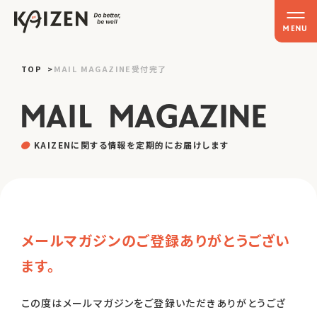
MENU
TOP
TOP
MAIL MAGAZINE受付完了
M
A
I
L
M
A
G
A
Z
I
N
E
ムービー
ケーススタディ
K
A
I
Z
E
N
に
関
す
る
情
報
を
定
期
的
に
お
届
け
し
ま
す
マガジン
イベント
メールマガジンのご登録ありがとうござい
KAIZENとは
ます。
お問い合わせ
この度はメールマガジンをご登録いただきありがとうござ